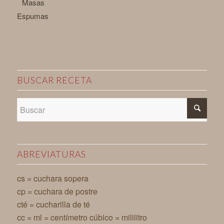
Masas
Espumas
BUSCAR RECETA
ABREVIATURAS
cs = cuchara sopera
cp = cuchara de postre
cté = cucharilla de té
cc = ml = centímetro cúbico = mililitro