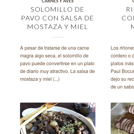
CARNES Y AVES
SOLOMILLO DE
R
PAVO CON SALSA DE
CO
MOSTAZA Y MIEL
A pesar de tratarse de una carne
Los riñone
magra algo seca, el solomillo de
cordero o d
pavo puede convertirse en un plato
platos más
de diario muy atractivo. La salsa de
Paul Bocus
mostaza y miel (...)
dejo su rec
de un sabor