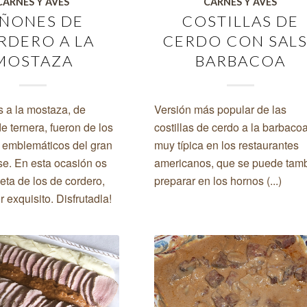
CARNES Y AVES
CARNES Y AVES
IÑONES DE
COSTILLAS DE
RDERO A LA
CERDO CON SAL
MOSTAZA
BARBACOA
s a la mostaza, de
Versión más popular de las
e ternera, fueron de los
costillas de cerdo a la barbacoa
 emblemáticos del gran
muy típica en los restaurantes
e. En esta ocasión os
americanos, que se puede tam
eta de los de cordero,
preparar en los hornos (...)
 exquisito. Disfrutadla!