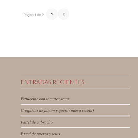
2
1
Página 1 de 2
ENTRADAS RECIENTES
Fettuccine con tomates secos
Croquetas de jamón y queso (nueva receta)
Pastel de cabracho
Pastel de puerro y setas