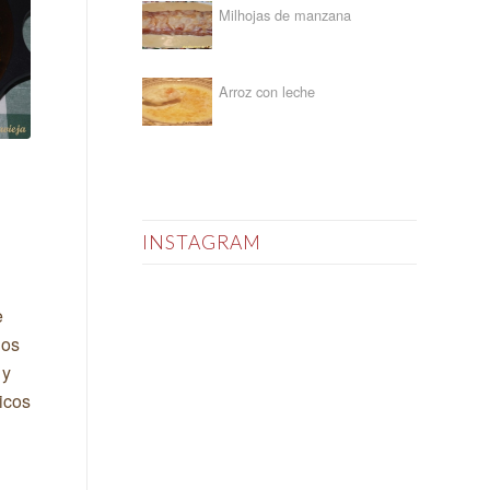
Milhojas de manzana
Arroz con leche
INSTAGRAM
e
ños
 y
icos