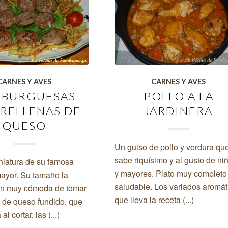
CARNES Y AVES
CARNES Y AVES
BURGUESAS
POLLO A LA
 RELLENAS DE
JARDINERA
QUESO
Un guiso de pollo y verdura qu
sabe riquísimo y al gusto de ni
niatura de su famosa
y mayores. Plato muy completo
ayor. Su tamaño la
saludable. Los variados aromát
en muy cómoda de tomar
que lleva la receta (...)
o de queso fundido, que
l cortar, las (...)