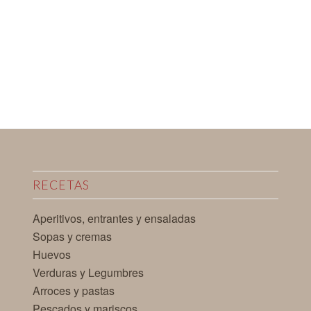
RECETAS
Aperitivos, entrantes y ensaladas
Sopas y cremas
Huevos
Verduras y Legumbres
Arroces y pastas
Pescados y mariscos