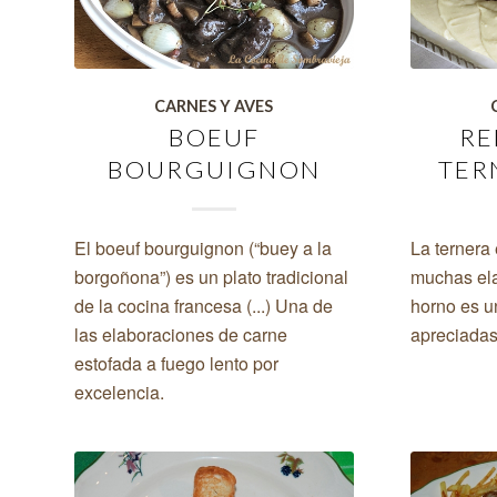
CARNES Y AVES
BOEUF
RE
BOURGUIGNON
TER
El boeuf bourguignon (“buey a la
La ternera
borgoñona”) es un plato tradicional
muchas ela
de la cocina francesa (...) Una de
horno es u
las elaboraciones de carne
apreciadas 
estofada a fuego lento por
excelencia.