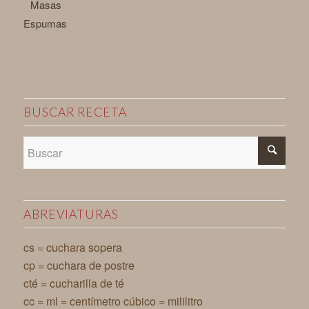
Masas
Espumas
BUSCAR RECETA
ABREVIATURAS
cs = cuchara sopera
cp = cuchara de postre
cté = cucharilla de té
cc = ml = centímetro cúbico = mililitro