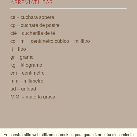
ABREVIATURAS
cs = cuchara sopera
cp = cuchara de postre
cté = cucharilla de té
cc = ml = centímetro cúbico = mililitro
lt = litro
gr = gramo
kg = kilogramo
cm = centímetro
mm = milímetro
ud = unidad
M.G. = materia grasa
En nuestro sitio web utilizamos cookies para garantizar el funcionamiento