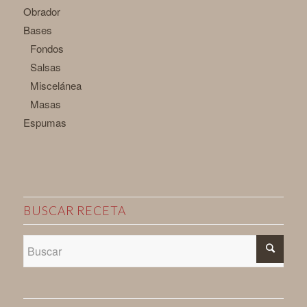
Obrador
Bases
Fondos
Salsas
Miscelánea
Masas
Espumas
BUSCAR RECETA